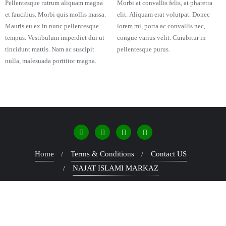
Pellentesque rutrum aliquam magna
Morbi at convallis felis, at pharetra
et faucibus. Morbi quis mollis massa.
elit. Aliquam erat volutpat. Donec
Mauris eu ex in nunc pellentesque
lorem mi, porta ac convallis nec,
tempus. Vestibulum imperdiet dui ut
congue varius velit. Curabitur in
tincidunt mattis. Nam ac suscipit
pellentesque purus.
nulla, malesuada porttitor magna.
Home
Terms & Conditions
Contact US
NAJAT ISLAMI MARKAZ
Copyright ©2026 Najat Islami Markaz . All rights reserved.
Powered by
WordPress
&
Designed by
Cyclone Themes