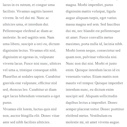
lacus in ex rutrum, et congue urna
magna. Morbi imperdiet, purus
facilisis. Vivamus sagittis laoreet
dignissim mattis volutpat, ligula
viverra. In vel dui mi. Nunc ac
augue aliquam turpis, eget varius
ultricies urna, et interdum dui.
massa magna sed sem. Sed faucibus
Pellentesque eleifend ac diam ac
dui mi, nec blandit est pellentesque
molestie. In sed sagittis sem. Nam
sit amet. Fusce convallis metus
urna libero, suscipit a orci eu, dictum
maximus, porta nulla id, lacinia nibh.
dignissim lectus. Vivamus elit nisl,
Morbi lorem neque, consectetur sed
dignissim ut egestas in, vulputate
quam non, pulvinar vehicula nisi.
viverra lacus. Fusce nisi nunc, ultrices
Nunc non dui nisi. Morbi et justo
vel urna a, tristique consequat nibh.
enim. Quisque interdum lacus id ex
Phasellus at sodales sapien. Curabitur
venenatis varius. Etiam mattis non
gravida erat vulputate, efficitur nisl
mauris vel tempor. Quisque imperdiet
sed, rhoncus leo. Curabitur ut diam
interdum nunc, eu dictum enim
eget lacus bibendum venenatis a eget
suscipit sed. Aliquam sollicitudin
purus.
dapibus lectus a imperdiet. Donec
Vivamus elit lorem, luctus quis nisl
semper placerat tortor. Donec porttitor
non, auctor fringilla elit. Donec vitae
eleifend metus. Vestibulum eu
ante sed nibh facilisis ultricies.
molestie mi, sit amet viverra augue.