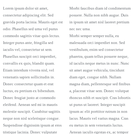
Lorem ipsum dolor sit amet,
Morbi faucibus diam id condimentum
consectetur adipiscing elit. Sed
posuere. Nulla non nibh augue. Duis
gravida porta lacinia. Mauris eget est
in ipsum sit amet nisl laoreet pretium
odio. Phasellus sed urna vel purus
nec nec urna.
commodo sagittis vitae quis lectus.
Morbi semper semper nulla, eu
Integer purus ante, fringilla sed
malesuada orci imperdiet non. Sed
iaculis vel, consectetur ut sem.
vestibulum, enim sed consectetur
Phasellus suscipit orci imperdiet,
pharetra, quam tellus posuere neque,
convallis ex quis, blandit quam.
id iaculis neque metus in nunc. Nunc
Etiam interdum viverra nisl, vel
sit amet augue vehicula, tincidunt
venenatis sapien sollicitudin in.
diam eget, congue nibh. Nullam
Donec consectetur quam et erat
magna diam, pellentesque sed finibus
luctus, eu pretium ex bibendum.
a, placerat vitae sem. Donec volutpat
Donec feugiat justo at commodo
rhoncus nibh et suscipit. Cras lobortis
eleifend. Aenean sed mi in mauris
ut purus ut laoreet. Integer suscipit
molestie suscipit. Curabitur sagittis
ipsum ac elit porttitor rutrum in non
neque non nisl scelerisque congue.
lacus. Mauris vel varius magna. Cras
Suspendisse dignissim ipsum at eros
eu metus in sem venenatis luctus.
tristique lacinia. Donec vulputate
Aenean iaculis egestas ex, ac tempor