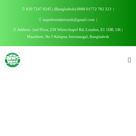
020 7247 8245 | (Bangladesh) 0088 01772 782 323
najatfoundationuk@gmail.com
Address- 2nd Floor, 259 Whitechapel Rd, London, E1 1DB, UK |
Mazdihee, No 5 Kalapur, Sreemangal, Bangladesh